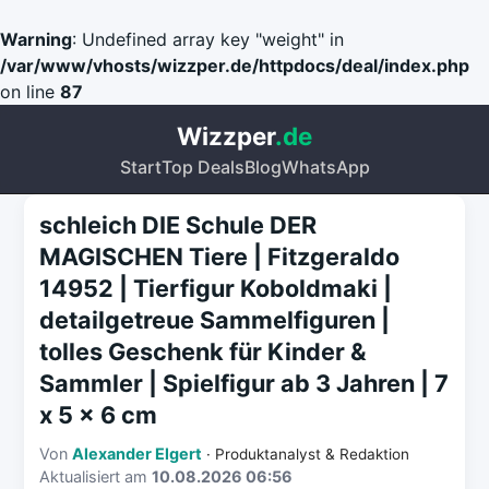
Warning
: Undefined array key "weight" in
/var/www/vhosts/wizzper.de/httpdocs/deal/index.php
on line
87
Wizzper
.de
Start
Top Deals
Blog
WhatsApp
schleich DIE Schule DER
MAGISCHEN Tiere | Fitzgeraldo
14952 | Tierfigur Koboldmaki |
detailgetreue Sammelfiguren |
tolles Geschenk für Kinder &
Sammler | Spielfigur ab 3 Jahren | 7
x 5 x 6 cm
Von
Alexander Elgert
· Produktanalyst & Redaktion
Aktualisiert am
10.08.2026 06:56