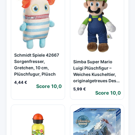
Schmidt Spiele 42667
Sorgenfresser,
Simba Super Mario
Gretchen, 10 cm,
Luigi Plüschfigur –
Plüschfugur, Plüsch
Weiches Kuscheltier,
originalgetreues Des…
4,44 €
Score 10,0
5,99 €
Score 10,0