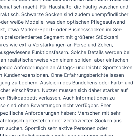
blematisch macht. Für Haushalte, die häufig waschen und
praktisch. Schwarze Socken sind zudem unempfindlicher
 oder weiße Modelle, was den optischen Pflegeaufwand
arkt, etwa Marken-Sport- oder Businesssocken im 3er-
in preisorientiertes Segment mit größerer Stückzahl.
ures wie extra Verstärkungen an Ferse und Zehen,
usgewiesene Funktionsfasern. Solche Details werden bei
n realistischerweise von einem soliden, aber einfachen
gende Anforderungen an Alltags- und leichte Sportsocken
von Kundenrezensionen. Ohne Erfahrungsberichte lassen
eigung zu Löchern, Ausleiern des Bündchens oder Farb- und
cher einschätzen. Nutzer müssen sich daher stärker auf
en Risikoappetit verlassen. Auch Informationen zu
se sind ohne Bewertungen nicht verfügbar. Eher
 spezifische Anforderungen haben: Menschen mit sehr
atologisch getesteten oder zertifizierten Socken aus
n suchen. Sportlich sehr aktive Personen oder
ofitieren möglicherweise mehr von ergonomischen