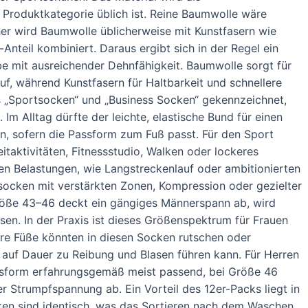
Produktkategorie üblich ist. Reine Baumwolle wäre
her wird Baumwolle üblicherweise mit Kunstfasern wie
Anteil kombiniert. Daraus ergibt sich in der Regel ein
be mit ausreichender Dehnfähigkeit. Baumwolle sorgt für
f, während Kunstfasern für Haltbarkeit und schnellere
s „Sportsocken“ und „Business Socken“ gekennzeichnet,
Im Alltag dürfte der leichte, elastische Bund für einen
en, sofern die Passform zum Fuß passt. Für den Sport
eitaktivitäten, Fitnessstudio, Walken oder lockeres
hen Belastungen, wie Langstreckenlauf oder ambitionierten
socken mit verstärkten Zonen, Kompression oder gezielter
öße 43–46 deckt ein gängiges Männerspann ab, wird
en. In der Praxis ist dieses Größenspektrum für Frauen
ere Füße könnten in diesen Socken rutschen oder
auf Dauer zu Reibung und Blasen führen kann. Für Herren
ssform erfahrungsgemäß meist passend, bei Größe 46
 Strumpfspannung ab. Ein Vorteil des 12er-Packs liegt in
ken sind identisch, was das Sortieren nach dem Waschen