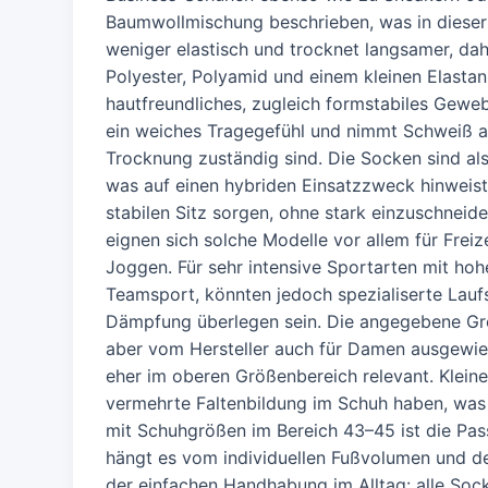
Baumwollmischung beschrieben, was in dieser 
weniger elastisch und trocknet langsamer, da
Polyester, Polyamid und einem kleinen Elastan-
hautfreundliches, zugleich formstabiles Gewe
ein weiches Tragegefühl und nimmt Schweiß au
Trocknung zuständig sind. Die Socken sind al
was auf einen hybriden Einsatzzweck hinweist. 
stabilen Sitz sorgen, ohne stark einzuschneid
eignen sich solche Modelle vor allem für Freiz
Joggen. Für sehr intensive Sportarten mit ho
Teamsport, könnten jedoch spezialiserte Lauf
Dämpfung überlegen sein. Die angegebene Gr
aber vom Hersteller auch für Damen ausgewies
eher im oberen Größenbereich relevant. Klein
vermehrte Faltenbildung im Schuh haben, was 
mit Schuhgrößen im Bereich 43–45 ist die Pa
hängt es vom individuellen Fußvolumen und der
der einfachen Handhabung im Alltag: alle Soc