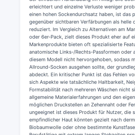
erleichtert und einzelne Verluste weniger pro
einen hohen Sockendurchsatz haben, ist das 
gegenüber sichtbaren Verfärbungen als helle
reduziert. Im Vergleich zu Alternativen am M
oder 6er-Pack, zielt dieses Produkt eher auf e
Markenprodukte bieten oft spezialisierte Feat
anatomische Links-/Rechts-Passformen oder a
diesem Modell nicht hervorgehoben, sodass ma
Allround-Socken ausgehen sollte, der grundle
abdeckt. Ein kritischer Punkt ist das Fehlen 
sich Aspekte wie tatsächliche Haltbarkeit, N
Formstabilität nach mehreren Wäschen nicht si
allgemeine Materialerfahrungen und den eigen
möglichen Druckstellen an Zehennaht oder Fer
ungeeignet ist dieses Produkt für Nutzer, die
empfindlicher Haut könnten gezielt nach derm
Biobaumwolle oder ohne bestimmte Kunstfaser
Berufstätige mit extrem langen Stehzeiten pr