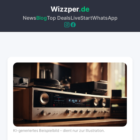
Wizzper
.de
News
Blog
Top Deals
Live
Start
WhatsApp
KI-generiertes Beispielbild – dient nur zur Illustration.