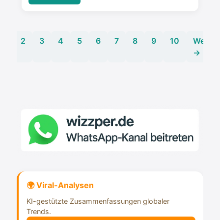
1
2
3
4
5
6
7
8
9
10
Weiter
→
🌍 Viral-Analysen
KI-gestützte Zusammenfassungen globaler
Trends.