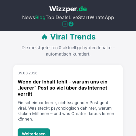
Wizzper
.de
News
Blog
Top Deals
Live
Start
WhatsApp
🔥 Viral Trends
Die meistgeteilten & aktuell gehypten Inhalte –
automatisch kuratiert.
09.08.2026
Wenn der Inhalt fehlt – warum uns ein
„leerer“ Post so viel über das Internet
verrät
Ein scheinbar leerer, nichtssagender Post geht
viral. Was steckt psychologisch dahinter, warum
klicken Millionen – und was Creator daraus lernen
können.
Weiterlesen