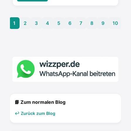
1
2
3
4
5
6
7
8
9
10
📘 Zum normalen Blog
↩️ Zurück zum Blog