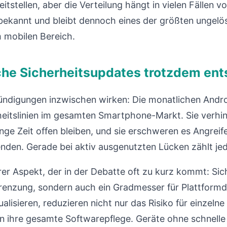
itstellen, aber die Verteilung hängt in vielen Fällen v
n bekannt und bleibt dennoch eines der größten ungelö
 mobilen Bereich.
he Sicherheitsupdates trotzdem ent
kündigungen inzwischen wirken: Die monatlichen Andro
heitslinien im gesamten Smartphone-Markt. Sie verhi
nge Zeit offen bleiben, und sie erschweren es Angrei
nden. Gerade bei aktiv ausgenutzten Lücken zählt j
er Aspekt, der in der Debatte oft zu kurz kommt: Sic
nzung, sondern auch ein Gradmesser für Plattformdisz
ualisieren, reduzieren nicht nur das Risiko für einzeln
in ihre gesamte Softwarepflege. Geräte ohne schnell