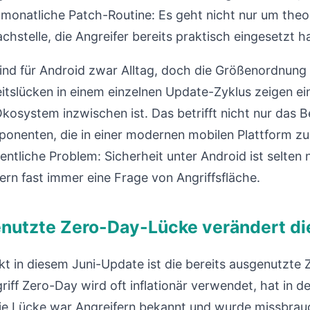
e monatliche Patch-Routine: Es geht nicht nur um theo
hstelle, die Angreifer bereits praktisch eingesetzt h
nd für Android zwar Alltag, doch die Größenordnung
tslücken in einem einzelnen Update-Zyklus zeigen ei
osystem inzwischen ist. Das betrifft nicht nur das B
mponenten, die in einer modernen mobilen Plattfor
gentliche Problem: Sicherheit unter Android ist selten 
ern fast immer eine Frage von Angriffsfläche.
enutzte Zero-Day-Lücke verändert di
t in diesem Juni-Update ist die bereits ausgenutzte
iff Zero-Day wird oft inflationär verwendet, hat in de
ie Lücke war Angreifern bekannt und wurde missbrau