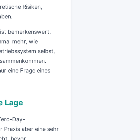
retische Risiken,
aben.
 ist bemerkenswert.
nmal mehr, wie
etriebssystem selbst,
m zusammenkommen.
nur eine Frage eines
e Lage
 Zero-Day-
r Praxis aber eine sehr
cht, bevor