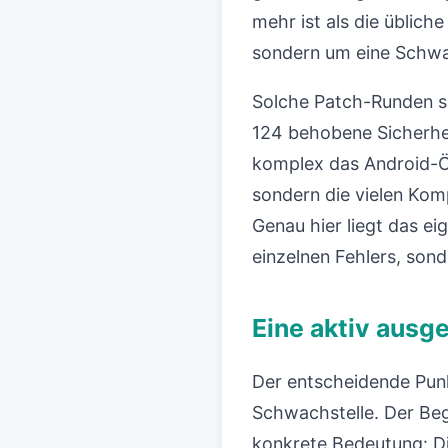
mehr ist als die üblich
sondern um eine Schwac
Solche Patch-Runden si
124 behobene Sicherhei
komplex das Android-Ök
sondern die vielen Ko
Genau hier liegt das ei
einzelnen Fehlers, sond
Eine aktiv ausg
Der entscheidende Punk
Schwachstelle. Der Begr
konkrete Bedeutung: D