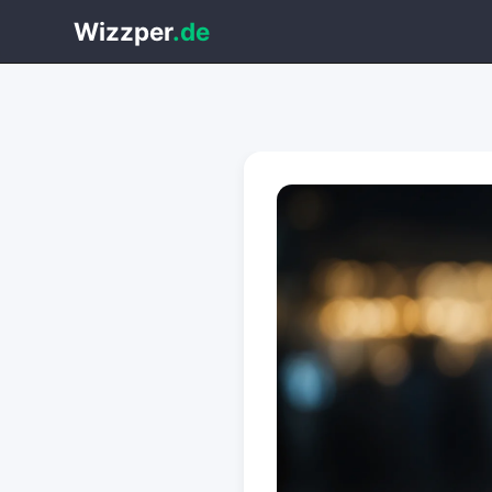
Wizzper
.de