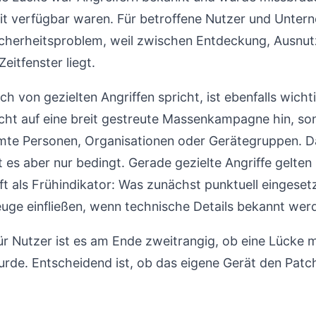
 verfügbar waren. Für betroffene Nutzer und Untern
Sicherheitsproblem, weil zwischen Entdeckung, Ausnu
Zeitfenster liegt.
h von gezielten Angriffen spricht, ist ebenfalls wicht
cht auf eine breit gestreute Massenkampagne hin, son
te Personen, Organisationen oder Gerätegruppen. Da
es aber nur bedingt. Gerade gezielte Angriffe gelten 
t als Frühindikator: Was zunächst punktuell eingesetz
euge einfließen, wenn technische Details bekannt wer
ür Nutzer ist es am Ende zweitrangig, ob eine Lücke 
rde. Entscheidend ist, ob das eigene Gerät den Patch