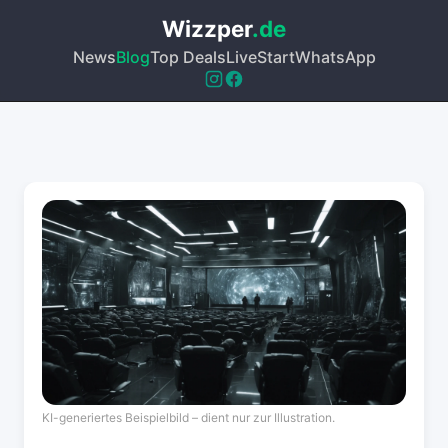
Wizzper
.de
News
Blog
Top Deals
Live
Start
WhatsApp
KI-generiertes Beispielbild – dient nur zur Illustration.