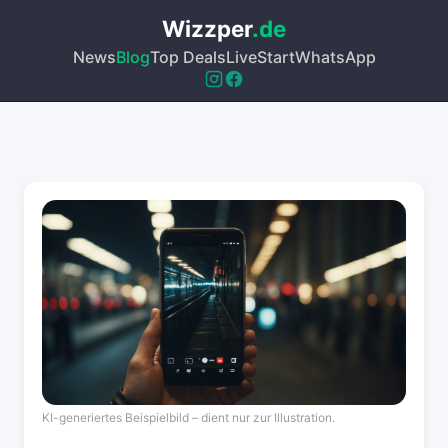
Wizzper
.de
News
Blog
Top Deals
Live
Start
WhatsApp
KI-generiertes Beispielbild – dient nur zur Illustration.