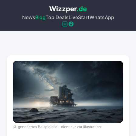
Wizzper
.de
News
Blog
Top Deals
Live
Start
WhatsApp
KI-generiertes Beispielbild – dient nur zur Illustration.