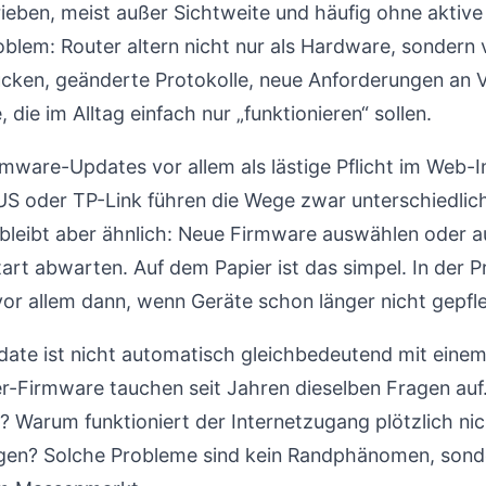
rieben, meist außer Sichtweite und häufig ohne aktiv
roblem: Router altern nicht nur als Hardware, sondern 
lücken, geänderte Protokolle, neue Anforderungen an 
, die im Alltag einfach nur „funktionieren“ sollen.
mware-Updates vor allem als lästige Pflicht im Web-I
S oder TP-Link führen die Wege zwar unterschiedlic
 bleibt aber ähnlich: Neue Firmware auswählen oder a
rt abwarten. Auf dem Papier ist das simpel. In der Pra
, vor allem dann, wenn Geräte schon länger nicht gepf
date ist nicht automatisch gleichbedeutend mit einem
er-Firmware tauchen seit Jahren dieselben Fragen au
 Warum funktioniert der Internetzugang plötzlich n
lgen? Solche Probleme sind kein Randphänomen, sonder