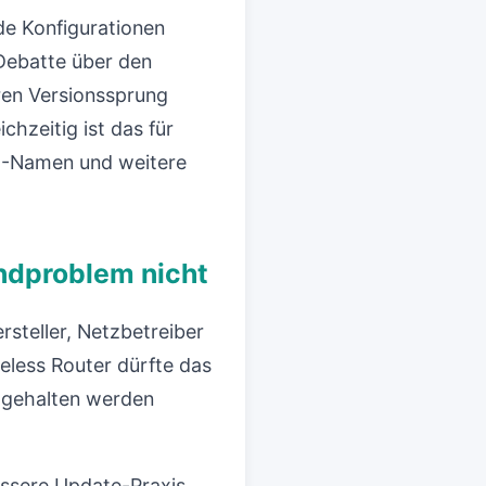
de Konfigurationen
Debatte über den
ren Versionssprung
chzeitig ist das für
N-Namen und weitere
undproblem nicht
rsteller, Netzbetreiber
reless Router dürfte das
n gehalten werden
bessere Update-Praxis.