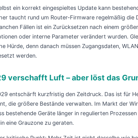
elbst ein korrekt eingespieltes Update kann bestehen
her taucht rund um Router-Firmware regelmäßig die 
manchen Fällen ist ein Zurücksetzen nach einem größe
ptionen oder interne Parameter verändert wurden. Glei
hohe Hürde, denn danach müssen Zugangsdaten, WLA
gesetzt werden.
29 verschafft Luft – aber löst das Gr
29 entschärft kurzfristig den Zeitdruck. Das ist für He
ant, die größere Bestände verwalten. Im Markt der Wi
ss bestehende Geräte länger in regulierten Prozesse
 in eine Grauzone zu geraten.
er kritische Punkt: Mehr Zeit ist nicht dasselbe wie 