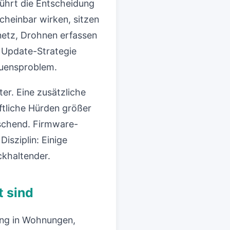
rührt die Entscheidung
cheinbar wirken, sitzen
netz, Drohnen erfassen
e Update-Strategie
rauensproblem.
er. Eine zusätzliche
aftliche Hürden größer
aschend. Firmware-
isziplin: Einige
ckhaltender.
t sind
lang in Wohnungen,