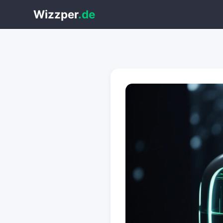
Wizzper
.de