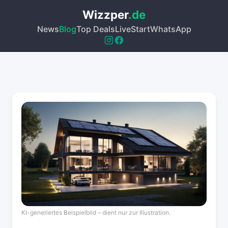
Wizzper
.de
News
Blog
Top Deals
Live
Start
WhatsApp
KI-generiertes Beispielbild – dient nur zur Illustration.