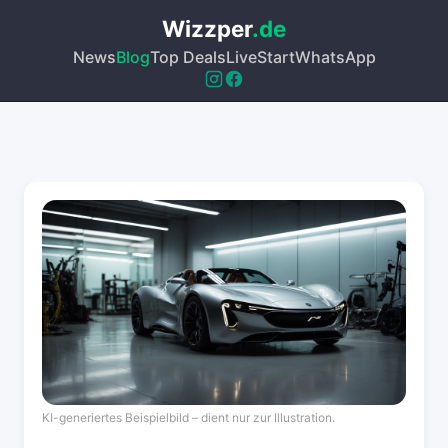
Wizzper
.de
News
Blog
Top Deals
Live
Start
WhatsApp
KI-generiertes Beispielbild – dient nur zur Illustration.