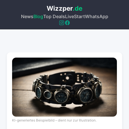
Wizzper
.de
News
Blog
Top Deals
Live
Start
WhatsApp
KI-generiertes Beispielbild – dient nur zur Illustration.