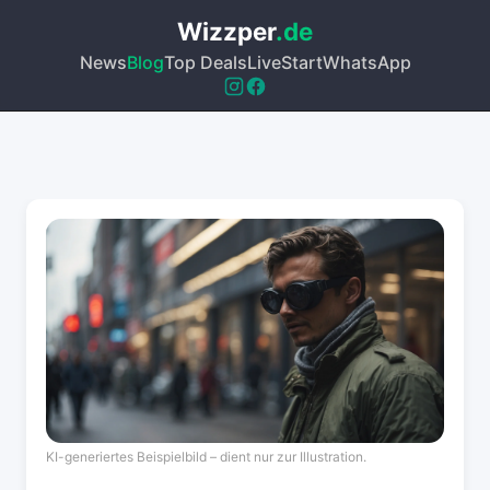
Wizzper
.de
News
Blog
Top Deals
Live
Start
WhatsApp
KI-generiertes Beispielbild – dient nur zur Illustration.