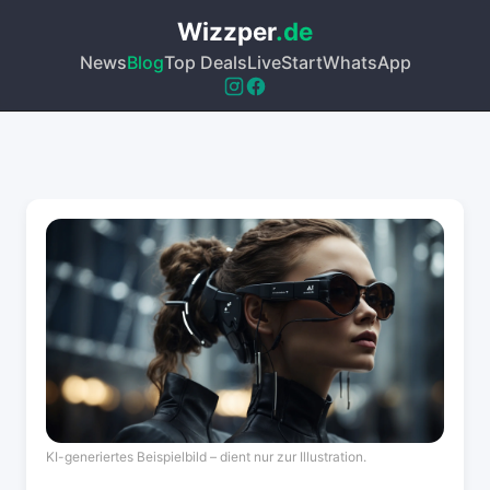
Wizzper
.de
News
Blog
Top Deals
Live
Start
WhatsApp
KI-generiertes Beispielbild – dient nur zur Illustration.