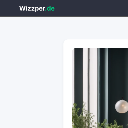
Wizzper
.de