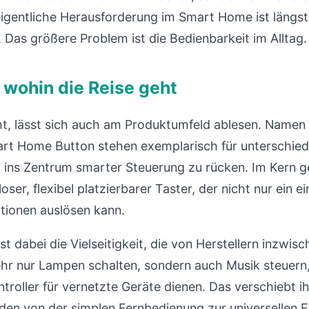
eigentliche Herausforderung im Smart Home ist längst
 Das größere Problem ist die Bedienbarkeit im Alltag.
 wohin die Reise geht
, lässt sich auch am Produktumfeld ablesen. Namen 
rt Home Button stehen exemplarisch für unterschiedl
 ins Zentrum smarter Steuerung zu rücken. Im Kern 
loser, flexibel platzierbarer Taster, der nicht nur ein e
tionen auslösen kann.
st dabei die Vielseitigkeit, die von Herstellern inzwis
ehr nur Lampen schalten, sondern auch Musik steuern
troller für vernetzte Geräte dienen. Das verschiebt i
den von der simplen Fernbedienung zur universellen Ei