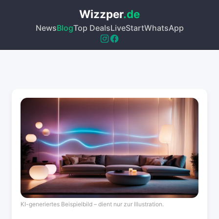
Wizzper
.de
News
Blog
Top Deals
Live
Start
WhatsApp
KI-generiertes Beispielbild – dient nur zur Illustration.