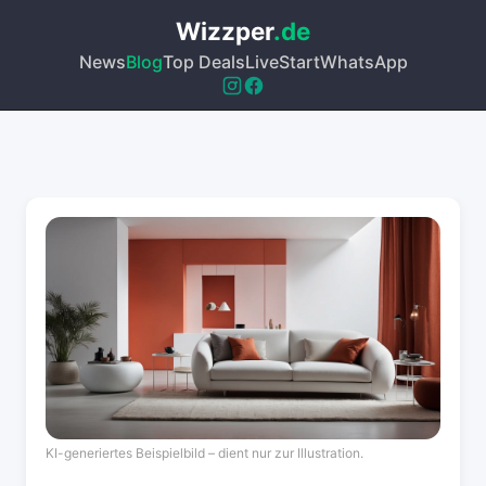
Wizzper
.de
News
Blog
Top Deals
Live
Start
WhatsApp
KI-generiertes Beispielbild – dient nur zur Illustration.