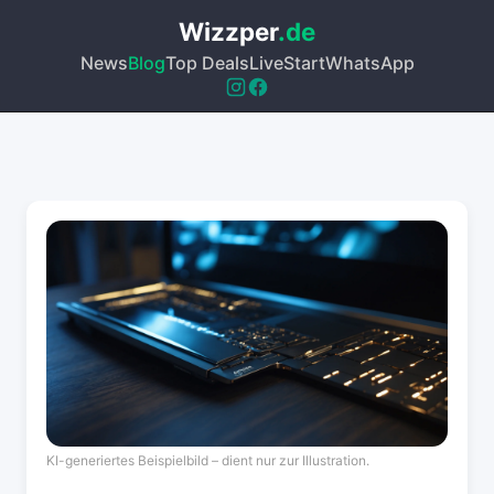
Wizzper
.de
News
Blog
Top Deals
Live
Start
WhatsApp
KI-generiertes Beispielbild – dient nur zur Illustration.