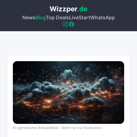
Wizzper
.de
News
Blog
Top Deals
Live
Start
WhatsApp
KI-generiertes Beispielbild – dient nur zur Illustration.