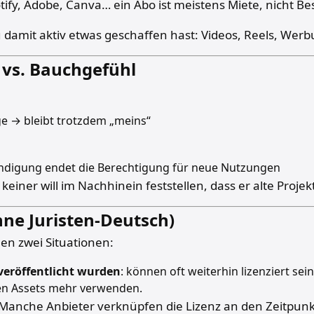
fy, Adobe, Canva… ein Abo ist meistens Miete, nicht Bes
du damit aktiv etwas geschaffen hast: Videos, Reels, Werb
l vs. Bauchgefühl
ge → bleibt trotzdem „meins“
ündigung endet die Berechtigung für neue Nutzungen
einer will im Nachhinein feststellen, dass er alte Proje
hne Juristen-Deutsch)
en zwei Situationen:
/veröffentlicht wurden
: können oft weiterhin lizenziert sein
lten Assets mehr verwenden.
n. Manche Anbieter verknüpfen die Lizenz an den Zeitpun