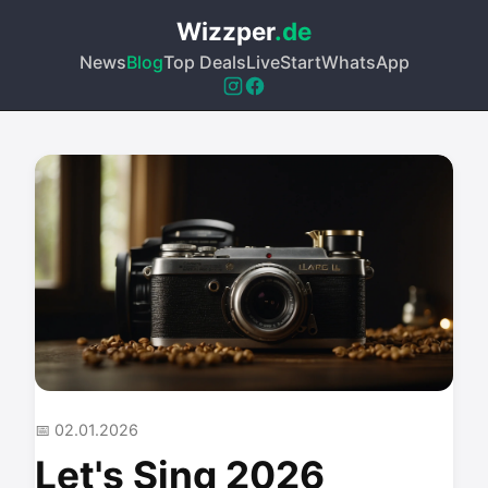
Wizzper
.de
News
Blog
Top Deals
Live
Start
WhatsApp
📅 02.01.2026
Let's Sing 2026