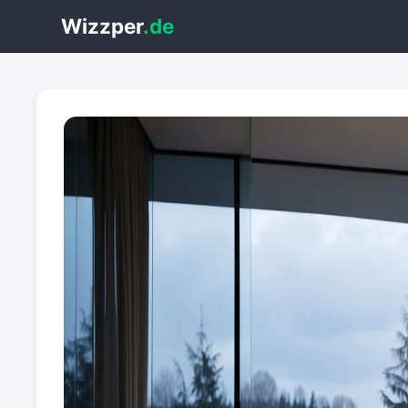
Wizzper
.de