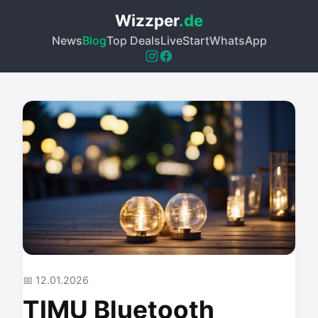
Wizzper
.de
News
Blog
Top Deals
Live
Start
WhatsApp
📅 12.01.2026
TIMU Bluetooth