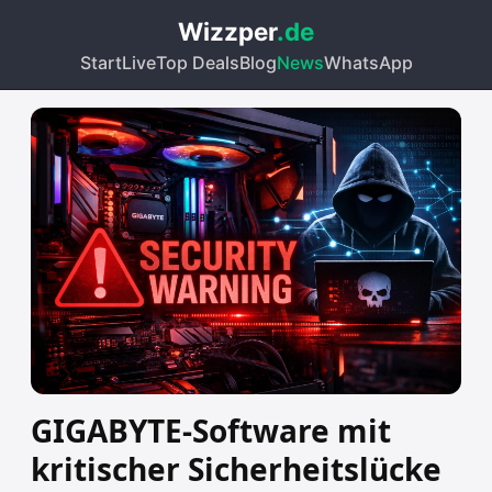
Wizzper
.de
Start
Live
Top Deals
Blog
News
WhatsApp
GIGABYTE-Software mit
kritischer Sicherheitslücke