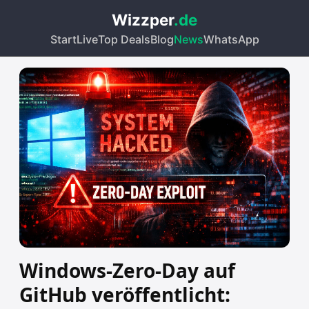
Wizzper
.de
Start
Live
Top Deals
Blog
News
WhatsApp
Windows-Zero-Day auf
GitHub veröffentlicht: