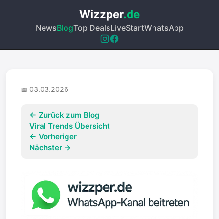
Wizzper
.de
News
Blog
Top Deals
Live
Start
WhatsApp
📅 03.03.2026
← Zurück zum Blog
Viral Trends Übersicht
← Vorheriger
Nächster →